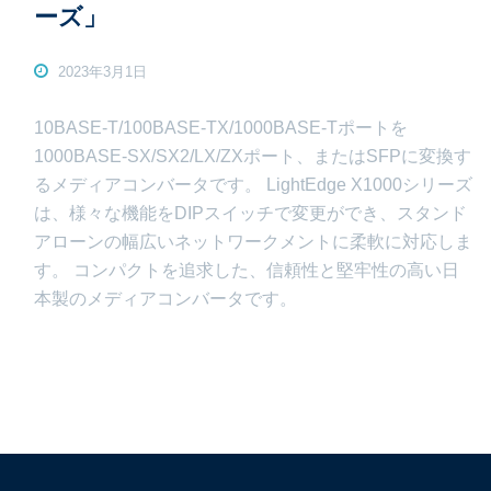
ーズ」
2023年3月1日
10BASE-T/100BASE-TX/1000BASE-Tポートを
1000BASE-SX/SX2/LX/ZXポート、またはSFPに変換す
るメディアコンバータです。 LightEdge X1000シリーズ
は、様々な機能をDIPスイッチで変更ができ、スタンド
アローンの幅広いネットワークメントに柔軟に対応しま
す。 コンパクトを追求した、信頼性と堅牢性の高い日
本製のメディアコンバータです。