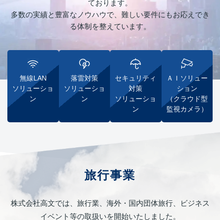
ております。
多数の実績と豊富なノウハウで、難しい要件にもお応えでき
る体制を整えています。
無線LAN
落雷対策
セキュリティ
ＡＩソリュー
ソリューショ
ソリューショ
対策
ション
ン
ン
ソリューショ
（クラウド型
ン
監視カメラ）
旅行事業
株式会社高文では、旅行業、海外・国内団体旅行、ビジネス
イベント等の取扱いを開始いたしました。