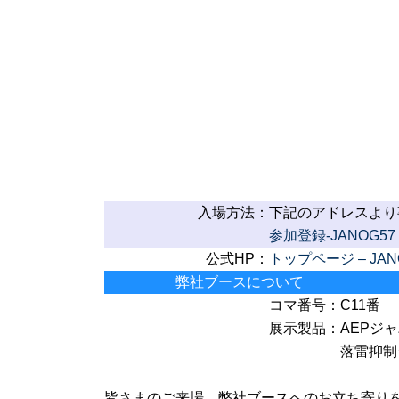
入場方法：
下記のアドレスより
参加登録-JANOG57 Me
公式HP：
トップページ – JANOG
弊社ブースについて
コマ番号：C11番
展示製品：AEPジャパ
落雷抑制システ
皆さまのご来場、弊社ブースへのお立ち寄り